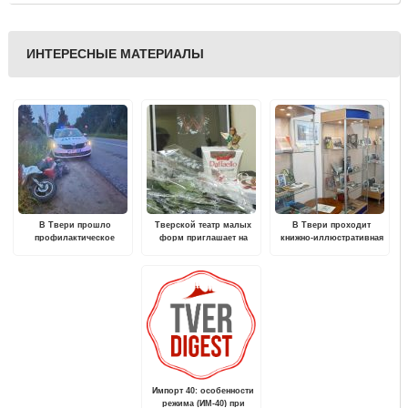
ИНТЕРЕСНЫЕ МАТЕРИАЛЫ
В Твери прошло
Тверской театр малых
В Твери проходит
профилактическое
форм приглашает на
книжно-иллюстративная
мероприятие "Водитель
экспериментальную
выставка "Многоликий
без права управления"
постановку - мюзикл
Достоевский"
"Мастер и Маргарита"
Импорт 40: особенности
режима (ИМ-40) при