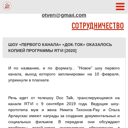
АДРЕС РЕДАКЦИИ
otveri@gmail.com
СОТРУДНИЧЕСТВО
ШОУ «ПЕРВОГО КАНАЛА» «ДОК-ТОК» ОКАЗАЛОСЬ
КОПИЕЙ ПРОГРАММЫ RTVI [2020]
И по названию, и по формату... "Новое" шоу первого
канала, выход которого запланирован на 10 февраля,
упрекнули в плагиате.
Речь идет от телешоу Doc Talk, транслирующемся на
канале RTVI с 9 сентября 2019 года. Ведущие шоу-
прототипа муж и жена Никита Тихонов-Рау и Ольга
Арлаускас имеют награды за создание документальных и
социальных фильмов. В передаче они обсуждают
проблемы детей-сирот, инклюзивное образование в