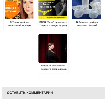
В Твери пройдет
ВПСО "Сова" проведет в
В Эммаусе пройдет
необычный концерт
Твери открытую встречу
выставка "Зимний
"Романс в картинах"
для всех желающих
вальс"
Главным режиссером
Тверского театра драмы
стал Александр
Павлишин
ОСТАВИТЬ КОММЕНТАРИЙ