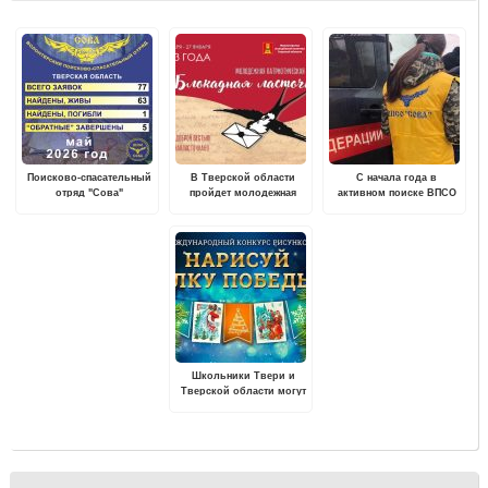
Поисково-спасательный
В Тверской области
С начала года в
отряд "Сова"
пройдет молодежная
активном поиске ВПСО
опубликовал статистику
акция "Блокадная
"Сова" уже четверо
поисков за май 2026 года
ласточка"
пропавших
Школьники Твери и
Тверской области могут
нарисовать «Елку
Победы» и стать
авторами новогодних
открыток