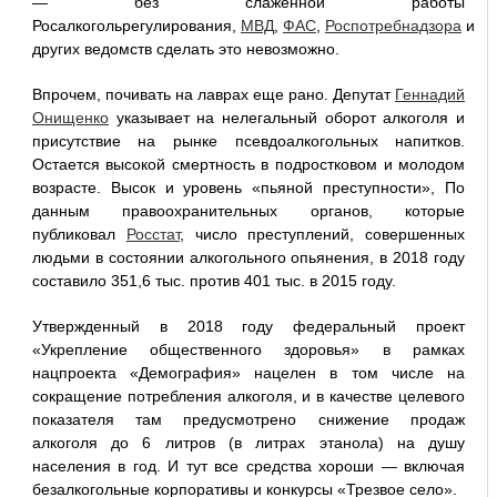
— без слаженной работы
Росалкогольрегулирования,
МВД
,
ФАС
,
Роспотребнадзора
и
других ведомств сделать это невозможно.
Впрочем, почивать на лаврах еще рано. Депутат
Геннадий
Онищенко
указывает на нелегальный оборот алкоголя и
присутствие на рынке псевдоалкогольных напитков.
Остается высокой смертность в подростковом и молодом
возрасте. Высок и уровень «пьяной преступности», По
данным правоохранительных органов, которые
публиковал
Росстат
, число преступлений, совершенных
людьми в состоянии алкогольного опьянения, в 2018 году
составило 351,6 тыс. против 401 тыс. в 2015 году.
Утвержденный в 2018 году федеральный проект
«Укрепление общественного здоровья» в рамках
нацпроекта «Демография» нацелен в том числе на
сокращение потребления алкоголя, и в качестве целевого
показателя там предусмотрено снижение продаж
алкоголя до 6 литров (в литрах этанола) на душу
населения в год. И тут все средства хороши — включая
безалкогольные корпоративы и конкурсы «Трезвое село».