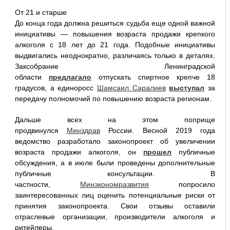
От 21 и старше
До конца года должна решиться судьба еще одной важной
инициативы — повышения возраста продажи крепкого
алкоголя с 18 лет до 21 года. Подобные инициативы
выдвигались неоднократно, различаясь только в деталях.
Заксобрание Ленинградской
области
предлагало
отпускать спиртное крепче 18
градусов, а единоросс
Шамсаил Саралиев
выступал
за
передачу полномочий по повышению возраста регионам.
Дальше всех на этом поприще
продвинулся
Минздрав
России. Весной 2019 года
ведомство разработало законопроект об увеличении
возраста продажи алкоголя, он
прошел
публичные
обсуждения, а в июле были проведены дополнительные
публичные консультации. В
частности,
Минэкономразвития
попросило
заинтересованных лиц оценить потенциальные риски от
принятия законопроекта. Свои отзывы оставили
отраслевые организации, производители алкоголя и
ритейлеры.