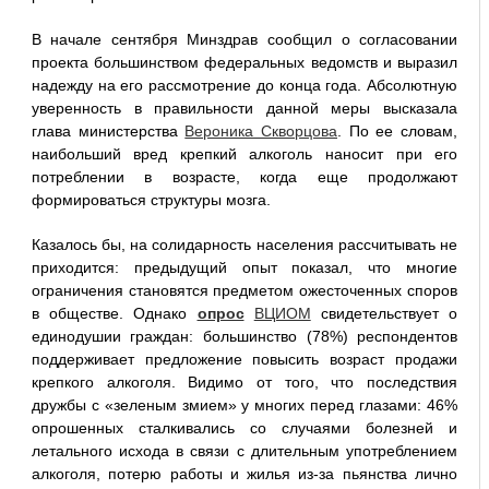
В начале сентября Минздрав сообщил о согласовании
проекта большинством федеральных ведомств и выразил
надежду на его рассмотрение до конца года. Абсолютную
уверенность в правильности данной меры высказала
глава министерства
Вероника Скворцова
. По ее словам,
наибольший вред крепкий алкоголь наносит при его
потреблении в возрасте, когда еще продолжают
формироваться структуры мозга.
Казалось бы, на солидарность населения рассчитывать не
приходится: предыдущий опыт показал, что многие
ограничения становятся предметом ожесточенных споров
в обществе. Однако
опрос
ВЦИОМ
свидетельствует о
единодушии граждан: большинство (78%) респондентов
поддерживает предложение повысить возраст продажи
крепкого алкоголя. Видимо от того, что последствия
дружбы с «зеленым змием» у многих перед глазами: 46%
опрошенных сталкивались со случаями болезней и
летального исхода в связи с длительным употреблением
алкоголя, потерю работы и жилья из-за пьянства лично