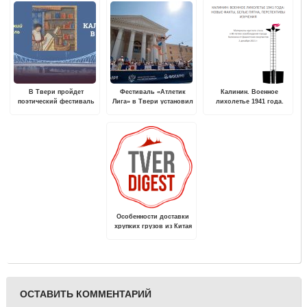
В Твери пройдет
Фестиваль «Атлетик
Калинин. Военное
поэтический фестиваль
Лига» в Твери установил
лихолетье 1941 года.
"Из Калинина в Тверь"
новые рекорды
Новые факты, белые
пятна, перспектив
изучения
Особенности доставки
хрупких грузов из Китая
ОСТАВИТЬ КОММЕНТАРИЙ