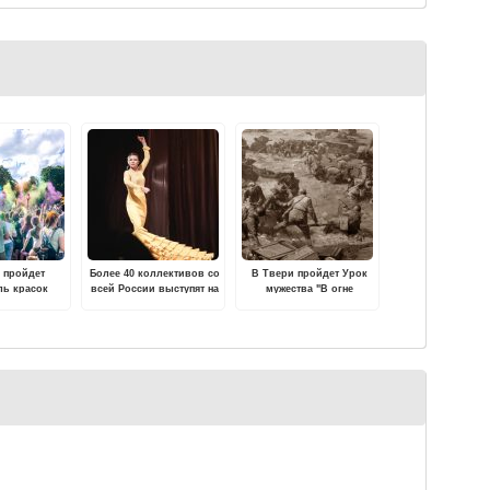
 пройдет
Более 40 коллективов со
В Твери пройдет Урок
ль красок
всей России выступят на
мужества "В огне
X фестивале фламенко в
Курской битвы"
Твери