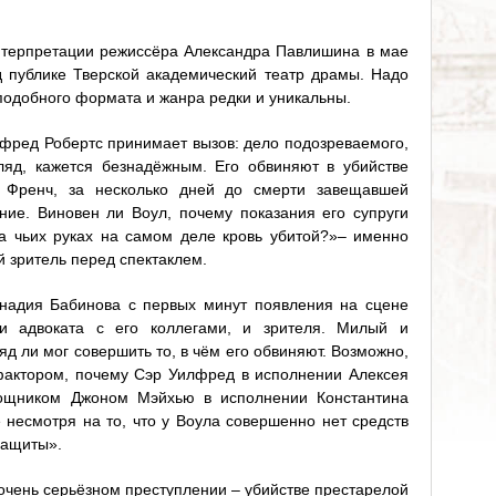
терпретации режиссёра Александра Павлишина в мае
д публике Тверской академический театр драмы. Надо
 подобного формата и жанра редки и уникальны.
фред Робертс принимает вызов: дело подозреваемого,
ляд, кажется безнадёжным. Его обвиняют в убийстве
 Френч, за несколько дней до смерти завещавшей
ние. Виновен ли Воул, почему показания его супруги
на чьих руках на самом деле кровь убитой?»– именно
й зритель перед спектаклем.
надия Бабинова с первых минут появления на сцене
и адвоката с его коллегами, и зрителя. Милый и
д ли мог совершить то, в чём его обвиняют. Возможно,
фактором, почему Сэр Уилфред в исполнении Алексея
ощником Джоном Мэйхью в исполнении Константина
 несмотря на то, что у Воула совершенно нет средств
защиты».
очень серьёзном преступлении – убийстве престарелой