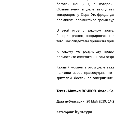
богатой женщины, с которой
Обвинителем в деле выступае
товарищем у Сэра Уилфреда да
преминут напомнить во время су
В этой игре с законом зрит
беспристрастен, оперировать т
того, как свидетели принесли прис
К какому же результату приве
посмотрите спектакль, и вам откро
Каждый момент в этом деле важе
на чаши весов правосудия, что 
зрителей. Достойное завершение
Текст - Михаил ВОИНОВ. Фото - 
Дата публикации:
20 Май 2019
, 14:
Культура
Категории: