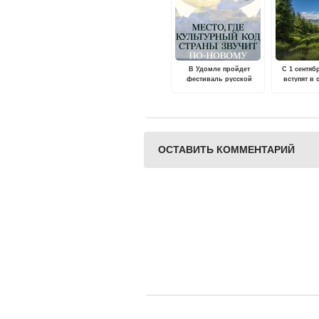
В Удомле пройдет
С 1 сентяб
фестиваль русской
вступят в
культуры "Марьинская
правила 
балалайка"
безопасно
ОСТАВИТЬ КОММЕНТАРИЙ