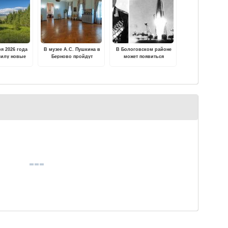
ря 2026 года
В музее А.С. Пушкина в
В Бологовском районе
 силу новые
Берново пройдут
может появиться
санитарной
Новогодний и
мемориальный комплекс
сти в лесах
Рождественский балы
первому главкому РВСН