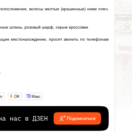
 телосложения, волосы желтые (крашенные) ниже плеч,
рные штаны, розовый шарф, серые кроссовки
екущее местонахождение, просят звонить по телефонам
6
om
OK
Макс