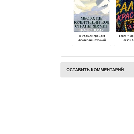
В Удомле пройдет
Театр "Пар
фестиваль русской
сезон 
культуры "Марьинская
прем
балалайка"
ОСТАВИТЬ КОММЕНТАРИЙ