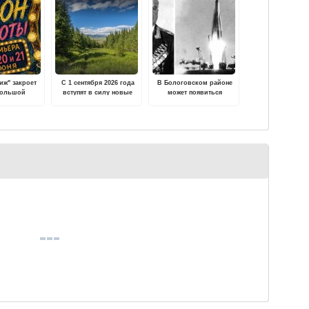
иж" закроет
С 1 сентября 2026 года
В Бологовском районе
большой
вступят в силу новые
может появиться
ьерой
правила санитарной
мемориальный комплекс
безопасности в лесах
первому главкому РВСН