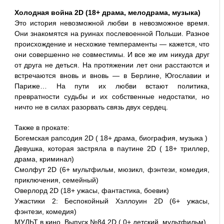
Холодная война 2D (18+ драма, мелодрама, музыка)
Это история невозможной любви в невозможное время.
Они знакомятся на руинах послевоенной Польши. Разное
происхождение и несхожие темпераменты — кажется, что
они совершенно не совместимы. И все же им никуда друг
от друга не деться. На протяжении лет они расстаются и
встречаются вновь и вновь — в Берлине, Югославии и
Париже… На пути их любви встают политика,
превратности судьбы и их собственные недостатки, но
ничто не в силах разорвать связь двух сердец.
Также в прокате:
Богемская рапсодия 2D ( 18+ драма, биография, музыка )
Девушка, которая застряла в паутине 2D ( 18+ триллер,
драма, криминал)
Смолфут 2D (6+ мультфильм, мюзикл, фэнтези, комедия,
приключения, семейный)
Оверлорд 2D (18+ ужасы, фантастика, боевик)
Ужастики 2: Беспокойный Хэллоуин 2D (6+ ужасы,
фэнтези, комедия)
МУЛЬТ в кино. Выпуск №84 2D ( 0+ детский, мультфильм)