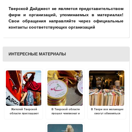
Тверской Дайджест не является представительством
фирм и организаций, упоминаемых в материалах!
Свои обращения направляйте через официальные
контакты соответствующих организаций
ИНТЕРЕСНЫЕ МАТЕРИАЛЫ
Жителей Тверской
В Тверской области
В Твери все желающие
области приглашают
прошел чемпионат и
смогут обменяться
стать частью движения
первенство области по
книгами
уличной культуры
поясной борьбе корэш
«КАРДО»