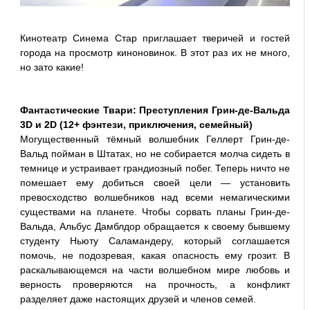
Кинотеатр Синема Стар приглашает тверичей и гостей
города на просмотр киноновинок. В этот раз их не много,
но зато какие!
Фантастические Твари: Преступления Грин-де-Вальда
3D и 2D (12+ фэнтези, приключения, семейный)
Могущественный тёмный волшебник Геллерт Грин-де-
Вальд пойман в Штатах, но не собирается молча сидеть в
темнице и устраивает грандиозный побег. Теперь ничто не
помешает ему добиться своей цели — установить
превосходство волшебников над всеми немагическими
существами на планете. Чтобы сорвать планы Грин-де-
Вальда, Альбус Дамблдор обращается к своему бывшему
студенту Ньюту Саламандеру, который соглашается
помочь, не подозревая, какая опасность ему грозит. В
раскалывающемся на части волшебном мире любовь и
верность проверяются на прочность, а конфликт
разделяет даже настоящих друзей и членов семей.