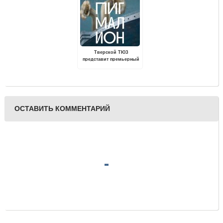
Тверской ТЮЗ
представит премьерный
спектакль «Пигмалион»
ОСТАВИТЬ КОММЕНТАРИЙ