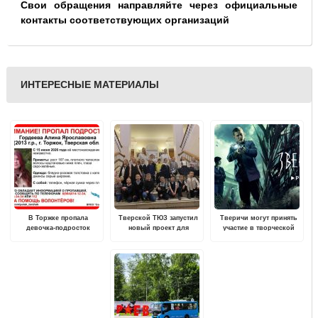
Свои обращения направляйте через официальные
контакты соответствующих организаций
ИНТЕРЕСНЫЕ МАТЕРИАЛЫ
В Торжке пропала
Тверской ТЮЗ запустил
Тверичи могут принять
девочка-подросток
новый проект для
участие в творческой
школьников ТЮЗ.Этикет
встрече с режиссером
Анаром Аббасовым и
актером Александром
Лойе