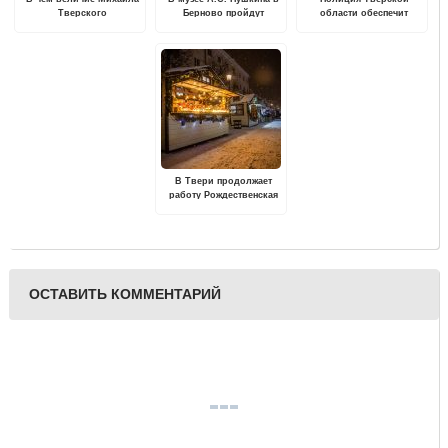
Тверского
Берново пройдут
области обеспечит
Новогодний и
общественный порядок и
Рождественский балы
безопасность граждан во
время новогодних
праздников
В Твери продолжает
работу Рождественская
ярмарка
ОСТАВИТЬ КОММЕНТАРИЙ