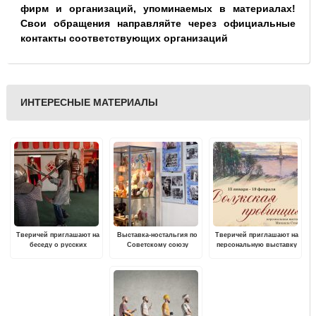
фирм и организаций, упоминаемых в материалах!
Свои обращения направляйте через официальные
контакты соответствующих организаций
ИНТЕРЕСНЫЕ МАТЕРИАЛЫ
Тверичей приглашают на
Выставка-ностальгия по
Тверичей приглашают на
беседу о русских
Советскому союзу
персональную выставку
дружинах
открылась в Доме
Михаила Стоячко
России
«Волжская провинция»