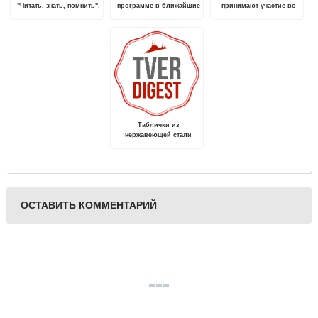
"Читать, знать, помнить",
программе в ближайшие
принимают участие во
посвященная памяти
три года проведут
Всероссийской онлайн-
Великой Отечественной
капремонт в 823
олимпиаде «Безопасный
войны, проходит в
многоквартирных домах
интернет»
Твери
Таблички из
нержавеющей стали
ОСТАВИТЬ КОММЕНТАРИЙ