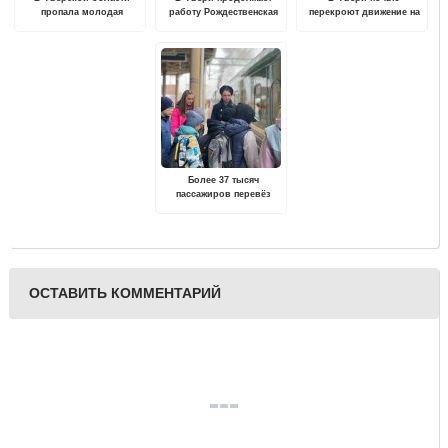
пропала молодая
работу Рождественская
перекроют движение на
девушка
ярмарка
Старом Волжском мосту
Более 37 тысяч
пассажиров перевёз
ретропоезд «Селигер» за
4 года
ОСТАВИТЬ КОММЕНТАРИЙ