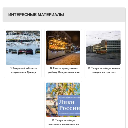
ИНТЕРЕСНЫЕ МАТЕРИАЛЫ
В Тверской области
В Твери продолжает
В Твери пройдет новая
стартовала Декада
работу Рождественская
лекция из цикла о
спорта и здоровья
ярмарка
послевоенной
архитектуре Калинина
В Твери пройдет
выставка живописи из