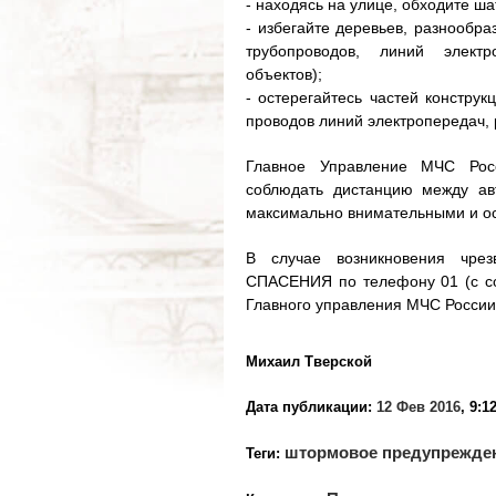
- находясь на улице, обходите ша
- избегайте деревьев, разнообра
трубопроводов, линий элект
объектов);
- остерегайтесь частей констру
проводов линий электропередач, р
Главное Управление МЧС Рос
соблюдать дистанцию между ав
максимально внимательными и о
В случае возникновения чр
СПАСЕНИЯ по телефону 01 (с со
Главного управления МЧС России 
Михаил Тверской
Дата публикации:
12 Фев 2016
, 9:1
штормовое предупрежде
Теги: