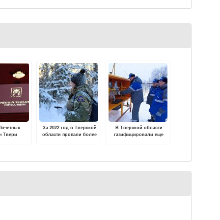
Почетных
За 2022 год в Тверской
В Тверской области
н Твери
области пропали более
газифицировали еще
лнился
1000 человек
одну деревенскую школу