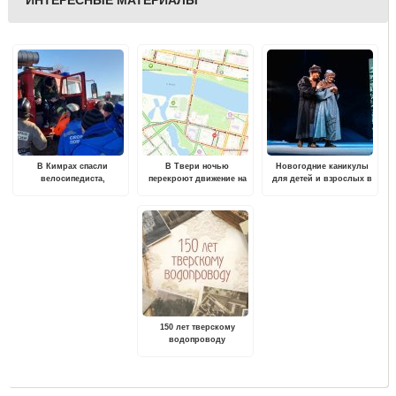
ИНТЕРЕСНЫЕ МАТЕРИАЛЫ
В Кимрах спасли
В Твери ночью
Новогодние каникулы
велосипедиста,
перекроют движение на
для детей и взрослых в
провалившегося под лед
Старом Волжском мосту
Тверском театре драмы
150 лет тверскому
водопроводу