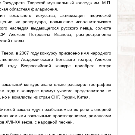
Государств, Тверской музыкальный колледж им. М.П.
еская областная филармония.
я вокального искусства, активизация творческой
ащение их репертуара, повышение исполнительского
кого наследия выдающегося русского певца, солиста
СР Алексея Петровича Иванова, распространение
еской школы.
в Твери, в 2007 году конкурсу присвоено имя народного
ственного Академического Большого театра, Алексея
9 году Всероссийский конкурс приобрел статус
 вокальный конкурс значительно расширил географию
том году в конкурсе примут участие представители не
 но и вокалисты из стран СНГ, Грузии, Китая.
бителей вокала ждут незабываемые встречи с оперной
исполняемыми вокальными произведениями, романсами
в XVII-XX веков, с народной песней.
оторых будут прослушаны студенты высших специальных