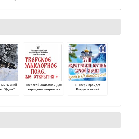
ный зимний
Тверской областной Дом
В Твери пройдет
ег "Дедан"
народного творчества
Рождественский
 в Тверской
проводит XVI Областную
фестиваль хоровой
асти
научно-практическую
музыки "С верой в III
конференцию «Тверское
тысячелетие"
фольклорное поле.
Новые открытия»