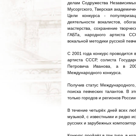
делам Содружества Независимых 
Мусоргского, Тверская академич
Цели конкурса - популяризаци
деятельности вокалистов, обог
мастерства, сохранение творчес
ГАБТа, народного артиста СС
вокальной методики русской певч
С 2001 года конкурс проводится 
артиста СССР, солиста Государ
Петровича Иванова, а в 200
Международного конкурса.
Получив статус Международного,
поиска певческих талантов. В э
только городов и регионов России,
В течение четырёх дней всех лю
музыкой, с известными и редко 
русских и зарубежных композиторо
Конкурс пройдёт в три тура, в к