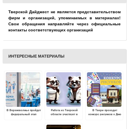
Тверской Дайджест не является представительством
фирм и организаций, упоминаемых в материалах!
Свои обращения направляйте через официальные
контакты соответствующих организаций
ИНТЕРЕСНЫЕ МАТЕРИАЛЫ
В Верхневолжье пройдет
Работа из Тверской
В Твери проходит
федеральный этап
области участвует в
конкурс рисунков к Дню
Всероссийской ярмарки
конкурсе талисманов
России
трудоустройства
"Десятилетия науки и
технологий"