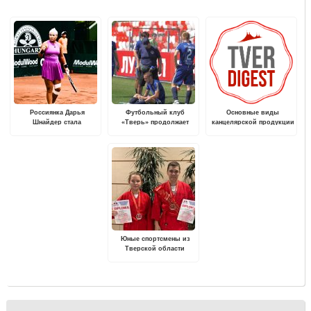
Россиянка Дарья
Футбольный клуб
Основные виды
Шнайдер стала
«Тверь» продолжает
канцелярской продукции
победительницей
подготовку ко второй
турнира в Венгрии
половине сезона
Юные спортсмены из
Тверской области
завоевали медали
первенства мира по
универсальному бою.