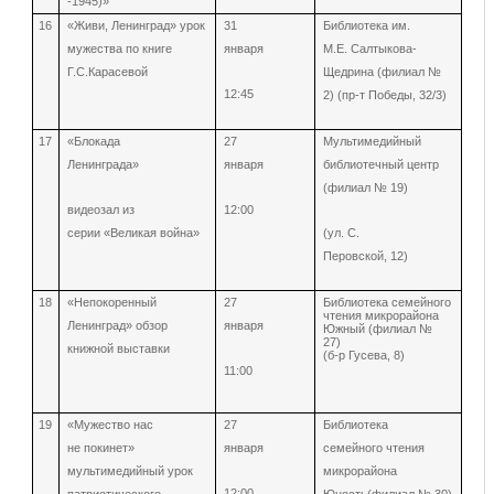
-1945)»
16
«Живи, Ленинград» урок
31
Библиотека им.
мужества
по книге
января
М.Е. Салтыкова-
Г.С.Карасевой
Щедрина (филиал №
12:45
2) (пр-т Победы, 32/3)
17
«Блокада
27
Мультимедийный
Ленинграда»
января
библиотечный центр
(филиал № 19)
видеозал из
12:00
серии «Великая война»
(ул. С.
Перовской, 12)
18
«Непокоренный
27
Библиотека семейного
чтения микрорайона
Ленинград» обзор
января
Южный (филиал №
27)
книжной выставки
(б-р Гусева, 8)
11:00
19
«Мужество нас
27
Библиотека
не покинет»
января
семейного чтения
мультимедийный урок
микрорайона
12:00
патриотического
Юность(филиал № 30)