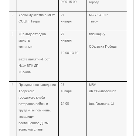
9.00-15.00
города
2
Уроки мужества в МОУ
27
МОУ СОШ г.
СОШ г. Твери
января
Твери
3
«Семьдесят одна
27
площадь у
минута
января
Обелиска Победы
тишины»
12.00-13.10
вахта памяти «Пост
№1» ВПК ДП
«Сокол»
4
Праздничное заседание
27
МБУ
Тверского
января
ДК «Химволокно»
городского клуба
14.00
(пл. Гагарина, 1)
ветеранов войны и
труда «Ты помнишь,
товарищ»,
посвященное Дням
воинской славы