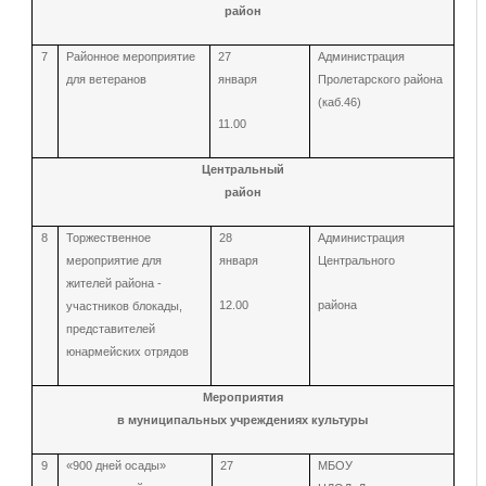
район
7
Районное мероприятие
27
Администрация
для ветеранов
января
Пролетарского района
(каб.46)
11.00
Центральный
район
8
Торжественное
28
Администрация
мероприятие для
января
Центрального
жителей района -
12.00
района
участников блокады,
представителей
юнармейских отрядов
Мероприятия
в муниципальных учреждениях культуры
9
«900 дней осады»
27
МБОУ