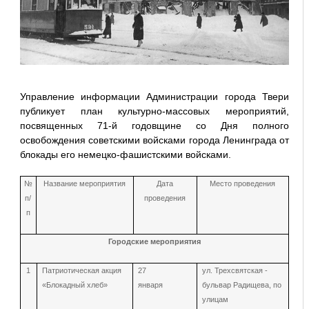
Управление информации Администрации города Твери
публикует план культурно-массовых мероприятий,
посвященных 71-й годовщине со Дня полного
освобождения советскими войсками города Ленинграда от
блокады его немецко-фашистскими войсками.
№
Название мероприятия
Дата
Место проведения
п/
проведения
п
Городские мероприятия
1
Патриотическая акция
27
ул. Трехсвятская -
«Блокадный хлеб»
января
бульвар Радищева, по
улицам