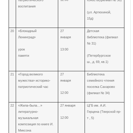
воспитания
(ул. Артюхиной,
15д)
20
«Блокадный
27
Детская
Ленинград»
января
библиотека (филиал
№ 31)
урок
13:00
памяти
(Петербургское
ш., д. 69, кв.1)
21
«Город великого
27
Библиотека
мужества» историко-
января
семейного чтения
патриотический час
поселка Сахарово
12:00
(филиал № 34)
22
«Жила-была…»
27 января
ЦГБ им. А.И.
литературно-
Герцена (Тверской пр-
12:00
музыкальная
т , 5)
композиция по книге И.
Миксона