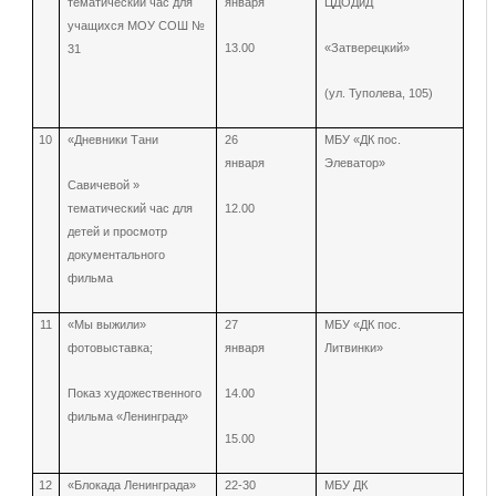
тематический час для
января
ЦДОДиД
учащихся МОУ СОШ №
13.00
«Затверецкий»
31
(ул. Туполева, 105)
10
«Дневники Тани
26
МБУ «ДК пос.
января
Элеватор»
Савичевой »
тематический час для
12.00
детей и просмотр
документального
фильма
11
«Мы выжили»
27
МБУ «ДК пос.
фотовыставка;
января
Литвинки»
Показ художественного
14.00
фильма «Ленинград»
15.00
12
«Блокада Ленинграда»
22-30
МБУ ДК