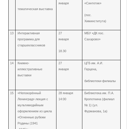
января
«Синтетик»
тематическая выставка
(пос.
Химинститута)
13
Интерактивная
27
МБУ «ДК пос.
программа для
января
Сахарово»
старшеклассников
18.30
14
Книжно-
27
ЦГБ им. А.И.
иллюстративные
января
Герцена,
выставки
библиотеки-филиалы
15
«Непокорённый
28 января
Библиотека им. П.А.
Ленинград» лекция с
14:00
Кропоткина (филиал
мультимедийным
№ 1) (ул.
оформлением из цикла
Фурманова, 1а)
«Огненные рубежи
Родины (1941