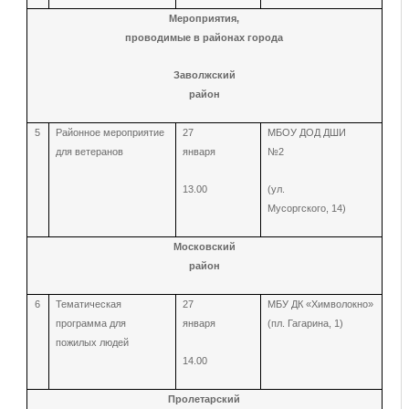
Мероприятия,
проводимые в районах города
Заволжский
район
5
Районное мероприятие
27
МБОУ ДОД ДШИ
для ветеранов
января
№2
13.00
(ул.
Мусоргского, 14)
Московский
район
6
Тематическая
27
МБУ ДК «Химволокно»
программа для
января
(пл. Гагарина, 1)
пожилых людей
14.00
Пролетарский