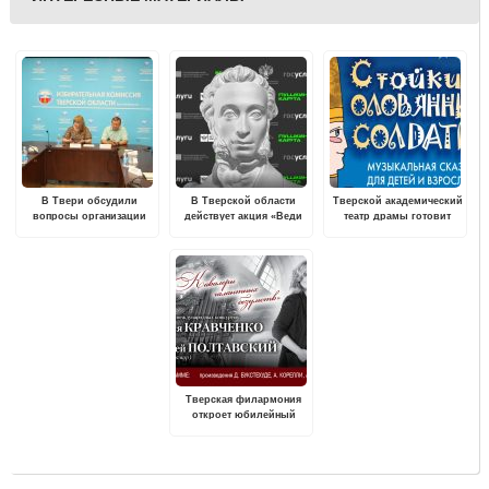
В Твери обсудили
В Тверской области
Тверской академический
вопросы организации
действует акция «Веди
театр драмы готовит
общественного
друзей в музей» для
праздничную сказку
наблюдения на выборах
обладателей
«Пушкинской карты»
Тверская филармония
откроет юбилейный
концертный сезон