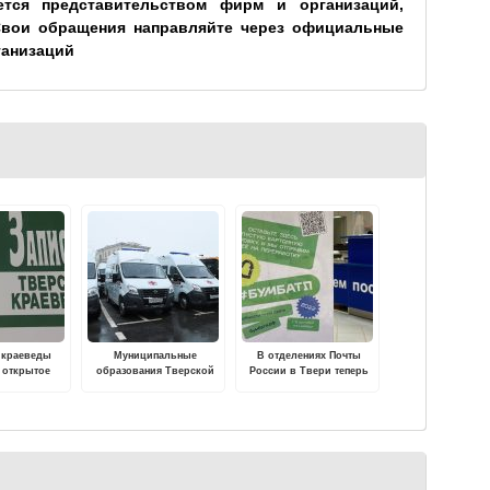
ется представительством фирм и организаций,
Свои обращения направляйте через официальные
ганизаций
 краеведы
Муниципальные
В отделениях Почты
 открытое
образования Тверской
России в Твери теперь
дание
области получили новые
можно сдать упаковку на
школьные автобусы,
переработку
машины скорой помощи
и спецтранспорт для
пожарно-спасательных
служб