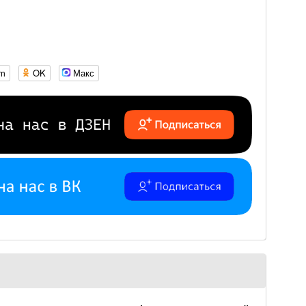
om
OK
Макс