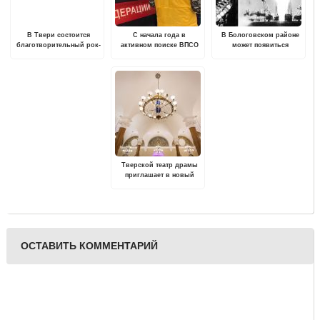
В Твери состоится
С начала года в
В Бологовском районе
благотворительный рок-
активном поиске ВПСО
может появиться
марафон "Спой детям"
"Сова" уже четверо
мемориальный комплекс
пропавших
первому главкому РВСН
Тверской театр драмы
приглашает в новый
сезон
ОСТАВИТЬ КОММЕНТАРИЙ