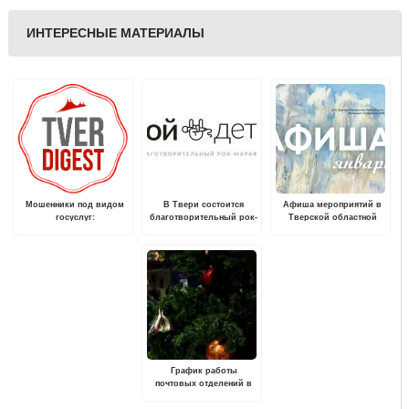
ИНТЕРЕСНЫЕ МАТЕРИАЛЫ
Мошенники под видом
В Твери состоится
Афиша мероприятий в
госуслуг:
благотворительный рок-
Тверской областной
распространённые схемы
марафон "Спой детям"
картинной галерее на
и способы защиты
январь 2023 года
График работы
почтовых отделений в
Тверской области
изменится в новогодние