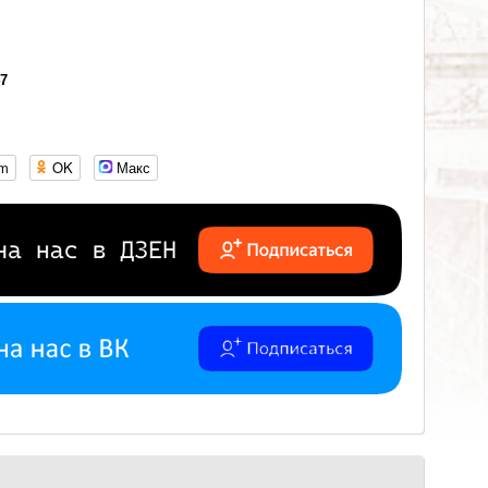
47
om
OK
Макс