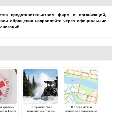
ется представительством фирм и организаций,
Свои обращения направляйте через официальные
ганизаций
ий красный
В Верхневолжье
В Твери ночью
рает в Твери
проверят снегоходы
перекроют движение на
еров для
Старом Волжском мосту
и работы по
е "Первая
ощь"