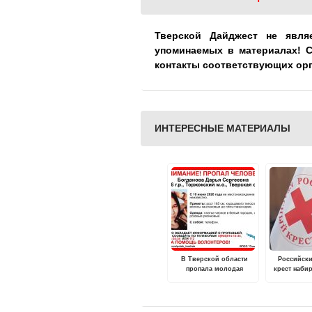
Тверской Дайджест не явля
упоминаемых в материалах! 
контакты соответствующих ор
ИНТЕРЕСНЫЕ МАТЕРИАЛЫ
В Тверской области
Российск
пропала молодая
крест наби
девушка
волонт
обучения 
программ
пом