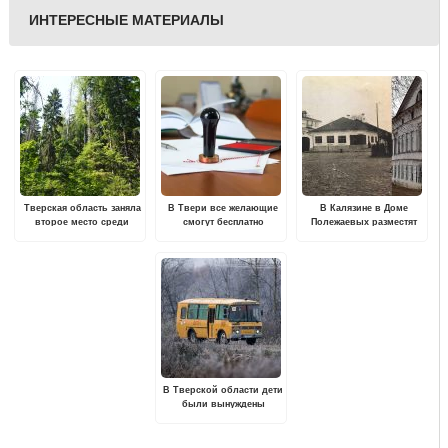
ИНТЕРЕСНЫЕ МАТЕРИАЛЫ
Тверская область заняла
В Твери все желающие
В Калязине в Доме
второе место среди
смогут бесплатно
Полежаевых разместят
регионов ЦФО по
проконсультироваться с
экспозиции
лесовосстановлению по
нотариусом
краеведческого музея
итогам 2025 года
В Тверской области дети
были вынуждены
добираться до
школьного автобуса
пешком в другую