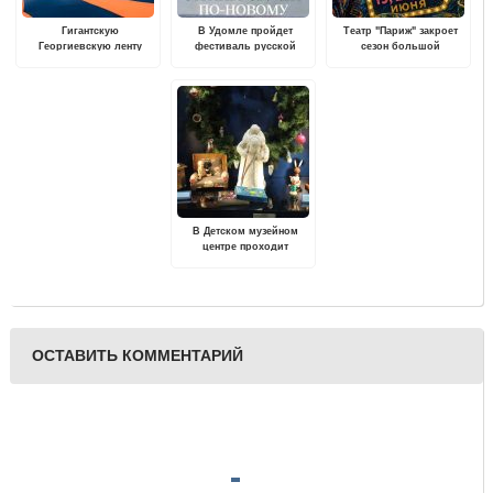
Гигантскую
В Удомле пройдет
Театр "Париж" закроет
Георгиевскую ленту
фестиваль русской
сезон большой
развернут у Ржевского
культуры "Марьинская
премьерой
мемориала
балалайка"
В Детском музейном
центре проходит
выставка «Зимние
праздники и забавы»
ОСТАВИТЬ КОММЕНТАРИЙ