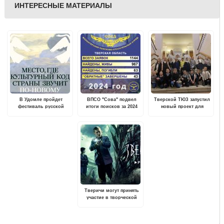
ИНТЕРЕСНЫЕ МАТЕРИАЛЫ
В Удомле пройдет
ВПСО "Сова" подвел
Тверской ТЮЗ запустил
фестиваль русской
итоги поисков за 2024
новый проект для
культуры "Марьинская
год
школьников ТЮЗ.Этикет
балалайка"
Тверичи могут принять
участие в творческой
встрече с режиссером
Анаром Аббасовым и
актером Александром