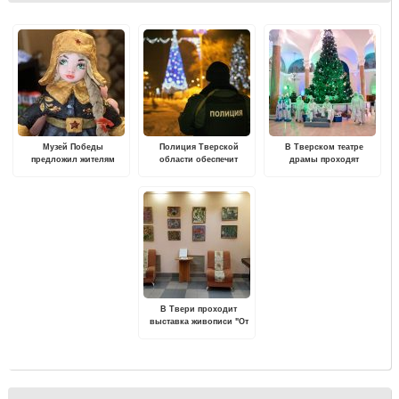
Музей Победы
Полиция Тверской
В Тверском театре
предложил жителям
области обеспечит
драмы проходят
Тверской области
общественный порядок и
Губернаторские ёлки
выбрать лучшие
безопасность граждан во
новогодние игрушки
время новогодних
праздников
В Твери проходит
выставка живописи "От
весны до весны..."