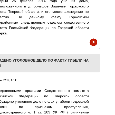
торый 25 декабря 2014 года уше из дома,
сположенного в д. Большое Вишенье Торжокского
она Тверской области, и его местонахождение не
вестно. По данному факту Торжокским
жрайонным следственным отделом следственного
тета Российской Федерации по Тверской области
ерка.
ЖДЕНО УГОЛОВНОЕ ДЕЛО ПО ФАКТУ ГИБЕЛИ НА
И
ек 2014, 0:17
едственными органами Следственного комитета
ссийской Федерации по Тверской области
буждено уголовное дело по факту гибели годовалой
вочки по признакам преступления,
едусмотренного ч. 1 ст. 109 УК РФ (причинение