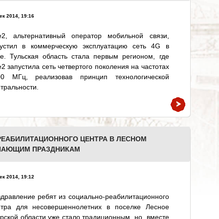
ек 2014, 19:16
le2, альтернативный оператор мобильной связи,
пустил в коммерческую эксплуатацию сеть 4G в
е. Тульская область стала первым регионом, где
e2 запустила сеть четвертого поколения на частотах
00 МГц, реализовав принцип технологической
тральности.
ЕАБИЛИТАЦИОННОГО ЦЕНТРА В ЛЕСНОМ
УПАЮЩИМ ПРАЗДНИКАМ
ек 2014, 19:12
дравление ребят из социально-реабилитационного
нтра для несовершеннолетних в поселке Лесное
рской области уже стало традиционным, но, вместе