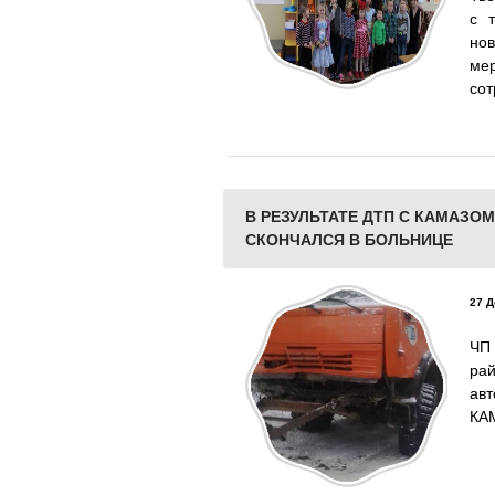
с 
но
ме
сот
В РЕЗУЛЬТАТЕ ДТП С КАМАЗО
СКОНЧАЛСЯ В БОЛЬНИЦЕ
27 Д
ЧП
ра
ав
КА