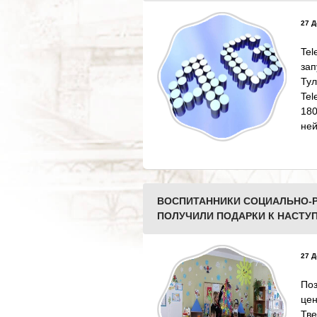
27 Д
Te
за
Тул
Tel
18
ней
ВОСПИТАННИКИ СОЦИАЛЬНО-Р
ПОЛУЧИЛИ ПОДАРКИ К НАСТ
27 Д
Поз
це
Тве