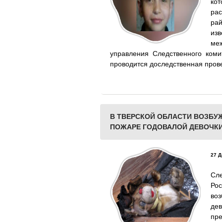
ко
ра
рай
из
ме
управления Следственного коми
проводится доследственная пров
В ТВЕРСКОЙ ОБЛАСТИ ВОЗБУ
ПОЖАРЕ ГОДОВАЛОЙ ДЕВОЧК
27 Д
Сл
Ро
воз
де
пр