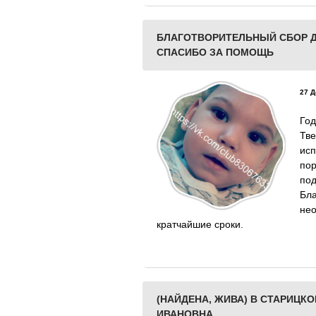
БЛАГОТВОРИТЕЛЬНЫЙ СБОР Д
СПАСИБО ЗА ПОМОЩЬ
27 Д
Го
Тв
ис
по
по
Бл
не
кратчайшие сроки.
(НАЙДЕНА, ЖИВА) В СТАРИЦК
ИВАНОВНА