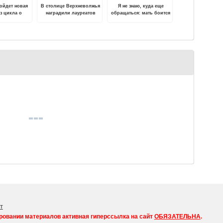
ойдет новая
В столице Верхневолжья
Я не знаю, куда еще
з цикла о
наградили лауреатов
обращаться: мать боится
военной
премии Губернатора
за жизнь своих детей
ре Калинина
Тверской области в
сфере культуры и
искусства
т
ровании материалов активная гиперссылка на сайт
ОБЯЗАТЕЛЬНА
.