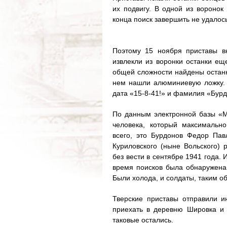
их подвигу. В одной из воронок
конца поиск завершить не удалос
Поэтому 15 ноября приставы в
извлекли из воронки останки ещ
общей сложности найдены останки
нем нашли алюминиевую ложку. 
дата «15-8-41!» и фамилия «Бурд
По данным электронной базы «М
человека, который максимальн
всего, это Бурдонов Федор Пав
Куриловского (ныне Вольского) 
без вести в сентябре 1941 года.
время поисков была обнаружена 
Были холода, и солдаты, таким о
Тверские приставы отправили 
приехать в деревню Шировка и 
таковые остались.