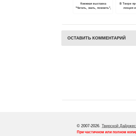
Книжная выставка
В Твери пр
"Читать, знать, помнить",
лекция и
посвященная памяти
после
Великой Отечественной
архитекту
войны, проходит в
Твери
ОСТАВИТЬ КОММЕНТАРИЙ
© 2007-2026.
Тверской Дайджес
При частичном или полном копи