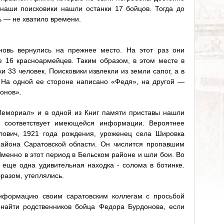
 наши поисковики нашли останки 17 бойцов. Тогда до
ь — не хватило времени.
новь вернулись на прежнее место. На этот раз они
е 16 красноармейцев. Таким образом, в этом месте в
 33 человек. Поисковики извлекли из земли сапог, а в
На одной ее стороне написано «Федя», на другой —
онов».
емориал» и в одной из Книг памяти приставы нашли
о соответствует имеющейся информации. Вероятнее
лович, 1921 года рождения, уроженец села Шировка
района Саратовской области. Он числится пропавшим
 Именно в этот период в Бельском районе и шли бои. Во
еще одна удивительная находка - солома в ботинке.
бразом, утеплялись.
информацию своим саратовским коллегам с просьбой
найти родственников бойца Федора Бурдонова, если