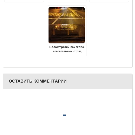
посвященная памяти
центр приглашает на
Великой Отечественной
праздничную программу
войны, проходит в
"Свет Рождественской
Твери
Звезды"
Волонтерский поисково-
спасательный отряд
"Сова" отмечает 10-
летний юбилей
ОСТАВИТЬ КОММЕНТАРИЙ