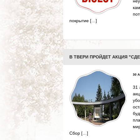
неу
кам
по
покрытие […]
В ТВЕРИ ПРОЙДЕТ АКЦИЯ "СД
30 А
31 
ак
убо
ос
буд
пл
мир
Сбор […]