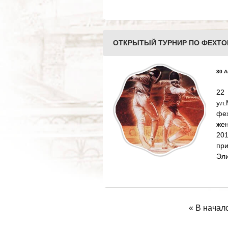
ОТКРЫТЫЙ ТУРНИР ПО ФЕХТО
30 А
22
ул
фе
же
20
пр
Эли
« В начал