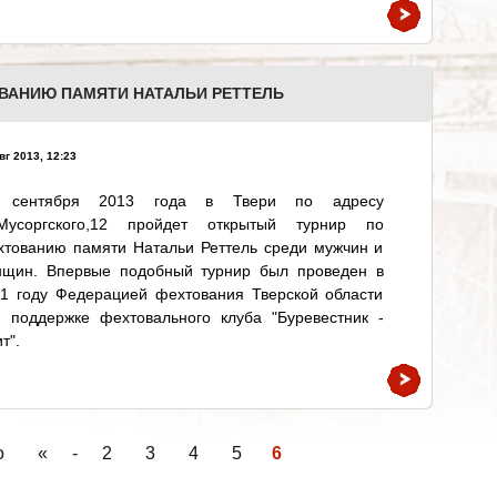
ВАНИЮ ПАМЯТИ НАТАЛЬИ РЕТТЕЛЬ
вг 2013, 12:23
 сентября 2013 года в Твери по адресу
.Мусоргского,12 пройдет открытый турнир по
хтованию памяти Натальи Реттель среди мужчин и
нщин. Впервые подобный турнир был проведен в
11 году Федерацией фехтования Тверской области
и поддержке фехтовального клуба "Буревестник -
т".
о
«
-
2
3
4
5
6