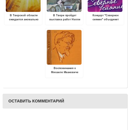
В Тверской области
В Твери пройдет
Концерт "Северное
ожидается аномально
выставка работ Нэлли
сияние" объединит
жаркая погода
Пятышевой "В поисках
зимние и рождественские
гармонии"
песни русских и
зарубежных
композиторов
Воспоминания о
Михаиле Ивановиче
Калинине
ОСТАВИТЬ КОММЕНТАРИЙ