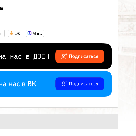
48
om
OK
Макс