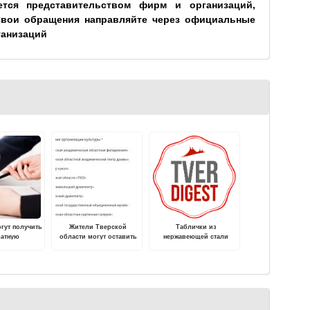
ется представительством фирм и организаций,
Свои обращения направляйте через официальные
ганизаций
гут получить
Жители Тверской
Таблички из
латную
области могут оставить
нержавеющей стали
тацию по
мнение о
им вопросам
предоставлении услуг
организациями культуры