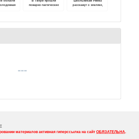
ой области
В Твери прошли
Школьникам Ржева
молодежная
пожарно-тактические
расскажут о земляке,
Блокадная
учения в Детской
Герое Советского Союза
очка"
городской больнице № 1
Михаиле Румянцеве
т
ровании материалов активная гиперссылка на сайт
ОБЯЗАТЕЛЬНА
.