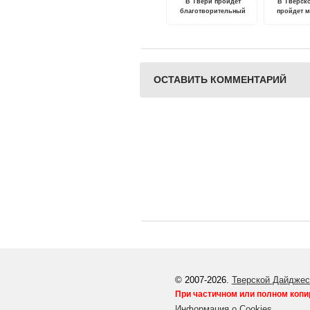
В Твери пройдет
В Тверск
благотворительный
пройдет 
спектакль в поддержку
акция "
подопечных
ласт
Инициативной группы по
защите животных
ОСТАВИТЬ КОММЕНТАРИЙ
© 2007-2026.
Тверской Дайджес
При частичном или полном копи
Информация о Cookies