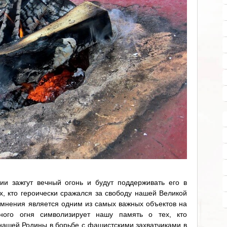
ии зажгут вечный огонь и будут поддерживать его в
х, кто героически сражался за свободу нашей Великой
омнения является одним из самых важных объектов на
ного огня символизирует нашу память о тех, кто
 нашей Родины в борьбе с фашистскими захватчиками в