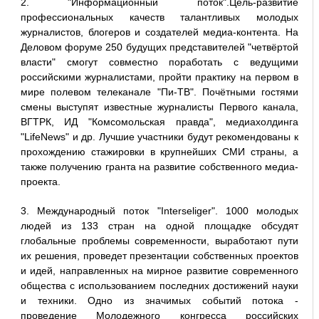
2. "Информационный поток".Цель-развитие
профессиональных качеств талантливых молодых
журналистов, блогеров и создателей медиа-контента. На
Деловом форуме 250 будущих представителей "четвёртой
власти" смогут совместно поработать с ведущими
российскими журналистами, пройти практику на первом в
мире полевом телеканале "Пи-ТВ". Почётными гостями
смены выступят известные журналисты Первого канала,
ВГТРК, ИД "Комсомольская правда", медиахолдинга
"LifeNews" и др. Лучшие участники будут рекомендованы к
прохождению стажировки в крупнейших СМИ страны, а
также получению гранта на развитие собственного медиа-
проекта.
3. Международный поток "Interseliger". 1000 молодых
людей из 133 стран на одной площадке обсудят
глобальные проблемы современности, выработают пути
их решения, проведет презентации собственных проектов
и идей, направленных на мирное развитие современного
общества с использованием последних достижений науки
и техники. Одно из значимых событий потока -
проведение Молодежного конгресса российских