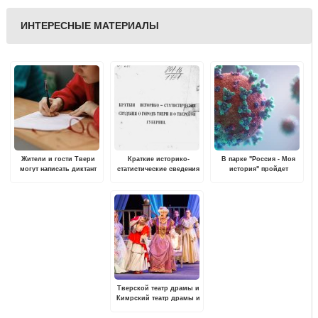
ИНТЕРЕСНЫЕ МАТЕРИАЛЫ
Жители и гости Твери
Краткие историко-
В парке "Россия - Моя
могут написать диктант
статистические сведения
история" пройдет
на карельском языке
о городе Твери и о
выставка "Жизнь с
Тверской губернии
вирусами"
Тверской театр драмы и
Кимрский театр драмы и
комедии на один день
поменяются сценами