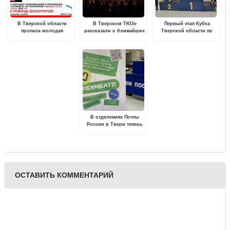
В Тверской области
В Тверском ТЮЗе
Первый этап Кубка
пропала молодая
рассказали о ближайших
Тверской области по
девушка
премьерах
плаванию пройдет в
городе Бологое
В отделениях Почты
России в Твери теперь
можно сдать упаковку на
переработку
ОСТАВИТЬ КОММЕНТАРИЙ