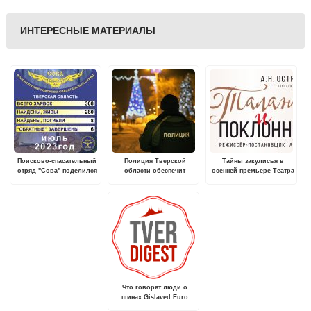
ИНТЕРЕСНЫЕ МАТЕРИАЛЫ
Поисково-спасательный
Полиция Тверской
Тайны закулисья в
отряд "Сова" поделился
области обеспечит
осенней премьере Театра
статистикой поисков в
общественный порядок и
драмы
Тверской области
безопасность граждан во
время новогодних
праздников
Что говорят люди о
шинах Gislaved Euro
Frost 6: что это за