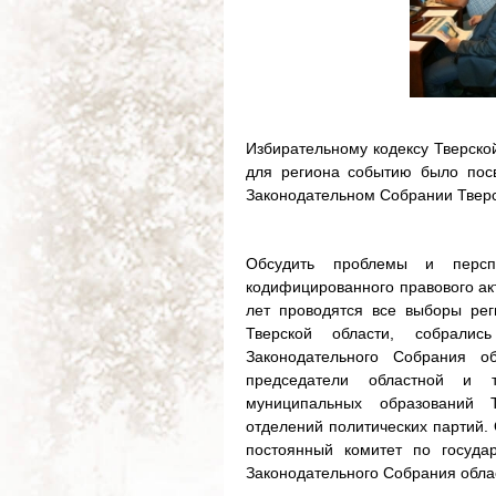
Избирательному кодексу Тверско
для региона событию было посв
Законодательном Собрании Тверс
Обсудить проблемы и перспе
кодифицированного правового акт
лет проводятся все выборы рег
Тверской области, собралис
Законодательного Собрания о
председатели областной и т
муниципальных образований 
отделений политических партий.
постоянный комитет по госуда
Законодательного Собрания облас