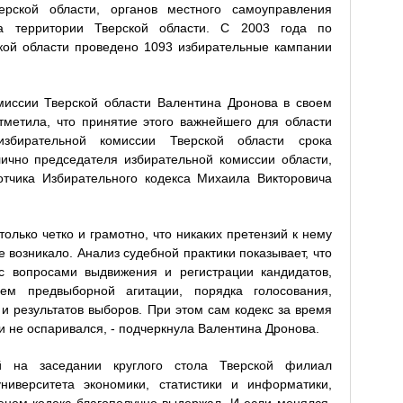
ерской области, органов местного самоуправления
а территории Тверской области. С 2003 года по
кой области проведено 1093 избирательные кампании
миссии Тверской области Валентина Дронова в своем
тметила, что принятие этого важнейшего для области
избирательной комиссии Тверской области срока
ично председателя избирательной комиссии области,
отчика Избирательного кодекса Михаила Викторовича
олько четко и грамотно, что никаких претензий к нему
не возникало. Анализ судебной практики показывает, что
с вопросами выдвижения и регистрации кандидатов,
ием предвыборной агитации, порядка голосования,
и результатов выборов. При этом сам кодекс за время
и не оспаривался, - подчеркнула Валентина Дронова.
й на заседании круглого стола Тверской филиал
университета экономики, статистики и информатики,