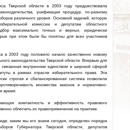
кса Тверской области в 2003 году предшествовала
аконодательства, унификации процедур, по-разному
боров различного уровня. Основной задачей, которую
збирательной комиссии и депутатам областного
одбор максимально точных и верных, юридически
рые при этом были бы понятны для всех участников
са в 2003 году положило начало качественно новому
ного законодательства Тверской области. Впервые для
, связанная внутренним единством и широкой сферой
итуты в рамках отрасли избирательного права. Эта
ски строгая и сбалансированная система позволила
противоречивость множества законов и нормативно-
ое время.
ивающее компактность и эффективность правового
венно облегчить их правоприменение на практике.
иде, каким мы его знаем сегодня, определен порядок
боров Губернатора Тверской области, депутатов