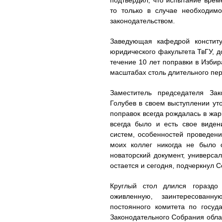
подтвердил, что испытание врем
то только в случае необходим
законодательством.
Заведующая кафедрой конститу
юридического факультета ТвГУ, д
течение 10 лет поправки в Избир
масштабах столь длительного пе
Заместитель председателя Зак
Голубев в своем выступлении ут
поправок всегда рождалась в жар
всегда было и есть свое виде
систем, особенностей проведени
моих коллег никогда не было 
новаторский документ, универса
остается и сегодня, подчеркнул С
Круглый стол длился гораздо
оживленную, заинтересованн
постоянного комитета по госуд
Законодательного Собрания обла