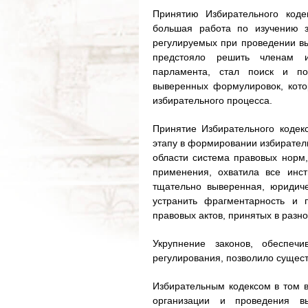
Принятию Избирательного коде
большая работа по изучению з
регулируемых при проведении вы
предстояло решить членам и
парламента, стал поиск и п
выверенных формулировок, кото
избирательного процесса.
Принятие Избирательного кодек
этапу в формировании избиратель
области система правовых норм
применения, охватила все инст
тщательно выверенная, юридиче
устранить фрагментарность и 
правовых актов, принятых в разн
Укрупнение законов, обеспеч
регулирования, позволило сущест
Избирательным кодексом в том в
организации и проведения вы