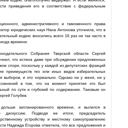
енем кодекс благополучно выдержал. И если менялся,
ости приведения его в соответствие с федеральным
ционного, административного и таможенного права
октор юридических наук Нана Антонова уточнила, что в
ательный кодекс вносились всего 16 раз не так часто в
риода времени.
онодательного Собрания Тверской области Сергей
очнил, что истина даже при обсуждении предложенных
ком споре, поскольку у каждой из депутатских фракций
ние преимуществ тех или иных видов избирательных
я выборов, и это нормально. Однако ни у меня, ни у
сомнений в том, что на момент принятия это был
льный по сути и глубокий по содержанию. Таковым он
ергей Голубев.
 дольше запланированного времени, и вылился в
ую дискуссию. Подводя ее итоги, председатель
арственному устройству и местному самоуправлению
сти Надежда Егорова отметила, что все предложения и