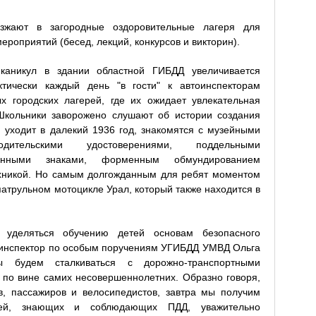
зжают в загородные оздоровительные лагеря для
ероприятий (бесед, лекций, конкурсов и викторин).
каникул в здании областной ГИБДД увеличивается
ктически каждый день "в гости" к автоинспекторам
х городских лагерей, где их ожидает увлекательная
Школьники заворожено слушают об истории создания
 уходит в далекий 1936 год, знакомятся с музейными
дительскими удостоверениями, поддельными
ционными знаками, форменным обмундированием
ехникой. Но самым долгожданным для ребят моментом
атрульном мотоцикле Урал, который также находится в
 уделяться обучению детей основам безопасного
т инспектор по особым поручениям УГИБДД УМВД Ольга
 будем сталкиваться с дорожно-транспортными
по вине самих несовершеннолетних. Образно говоря,
, пассажиров и велосипедистов, завтра мы получим
лей, знающих и соблюдающих ПДД, уважительно