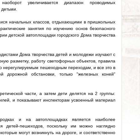
аоборот увеличивается диапазон проводимых
 детьми.
мися начальных классов, отдыхающими в пришкольных
практические занятия по изучению основ безопасного
рии детской автоплощадки городского Дома творчества
одистами Дома творчества детей и молодежи изучают с
ную разметку, работу светофорных объектов, правила
по нерегулируемым пешеходным переходам, и все это в
ей дорожной обстановки, только "железных коней"
ретической части, а затем дети делятся на 2 группы:
илей, и показывают инспекторам усвоенный материал
ородках и на автоплощадках является наиболее
я детей-пешеходов, поскольку им можно наглядно
которые могут возникнуть на дороге, и соответственно