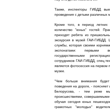
Также, инспекторы ГИБДД вые
проведения с детьми различных м
Кроме того, в период летних 
количество "юных" гостей. Пра
приходят ребята из пришкольны
экскурсия в музей ГАИ-ГИБДД. 
службы, которая своими корнями
экспонатами: первыми во
государственными регистра
сотрудников ГАИ-ГИБДД, спец.т
является фотосессия на первом п
музее.
"Чем больше внимания будет
поведения на дороге, - поясняе
Белорусова, - тем реже мы
происшествиями, совершаемыми 
обучая сегодня юных пешеходов
грамотных "молодых" водите