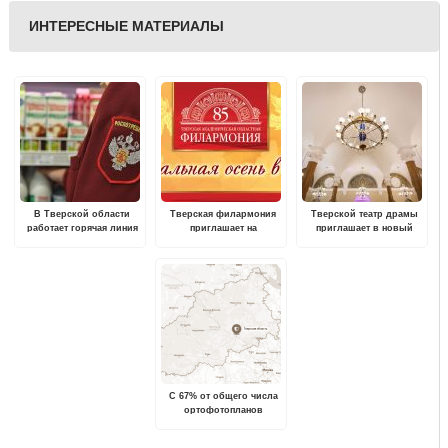
ИНТЕРЕСНЫЕ МАТЕРИАЛЫ
В Тверской области
Тверская филармония
Тверской театр драмы
работает горячая линия
приглашает на
приглашает в новый
по вопросам качества и
традиционный
сезон
безопасности продуктов
фестиваль "Музыкальная
осень в Твери"
С 67% от общего числа
ортофотопланов
территории Тверской
области снят гриф