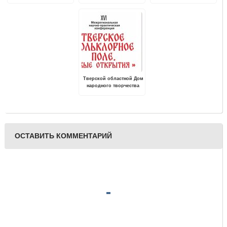
предупреждение
усилением ветра
модельная библиотека
Тверской областной Дом
народного творчества
проводит XVI Областную
научно-практическую
конференцию «Тверское
фольклорное поле.
Новые открытия»
ОСТАВИТЬ КОММЕНТАРИЙ