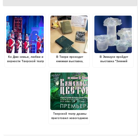
Ко Дню семьи, любви и
В Твери проходит
В Эммаусе пройдет
верности Тверской театр
книжная выставка,
выставка "Зимний
драмы приготовил
посвященная Наталье
вальс"
спектакль в подарок
Кончаловской
многодетным семьям
Тверской театр драмы
приготовил новогоднюю
премьеру