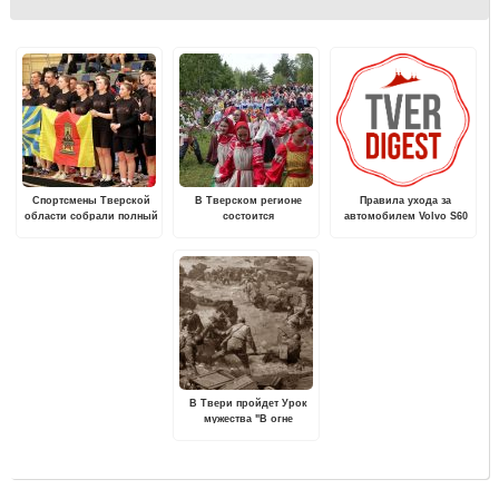
Спортсмены Тверской
В Тверском регионе
Правила ухода за
области собрали полный
состоится
автомобилем Volvo S60
комплект наград на Кубке
Межрегиональный
зимой
России по
фольклорный праздник
перетягиванию каната
«Троицкие гуляния в
Василёво»
В Твери пройдет Урок
мужества "В огне
Курской битвы"