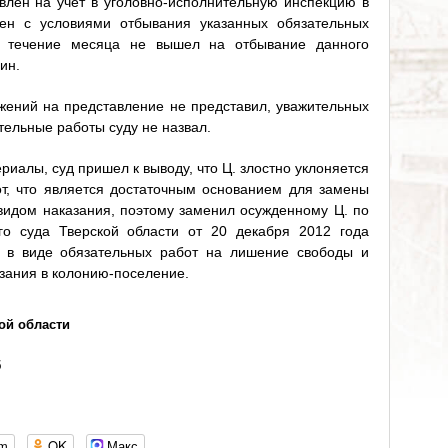
влен на учет в уголовно-исполнительную инспекцию в
лен с условиями отбывания указанных обязательных
в течение месяца не вышел на отбывание данного
ин.
жений на представление не представил, уважительных
тельные работы суду не назвал.
иалы, суд пришел к выводу, что Ц. злостно уклоняется
т, что является достаточным основанием для замены
видом наказания, поэтому заменил осужденному Ц. по
го суда Тверской области от 20 декабря 2012 года
е в виде обязательных работ на лишение свободы и
зания в колонию-поселение.
ой области
5
om
OK
Макс