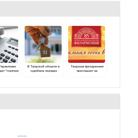
Управление
В Тверской области в
Тверская филармония
дет "горячую
судебном порядке
приглашает на
ля граждан
защищены права сироты
традиционный
фестиваль "Музыкальная
осень в Твери"