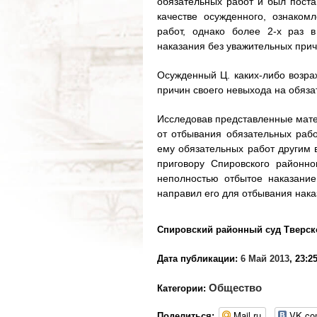
обязательных работ и был поста
качестве осужденного, ознаком
работ, однако более 2-х раз 
наказания без уважительных прич
Осужденный Ц. каких-либо возра
причин своего невыхода на обяза
Исследовав представленные матер
от отбывания обязательных рабо
ему обязательных работ другим 
приговору Спировского районно
неполностью отбытое наказани
направил его для отбывания нака
Спировский районный суд Тверск
Дата публикации:
6 Май 2013
, 23:2
Общество
Категории:
Mail.ru
VK.c
Поделиться: