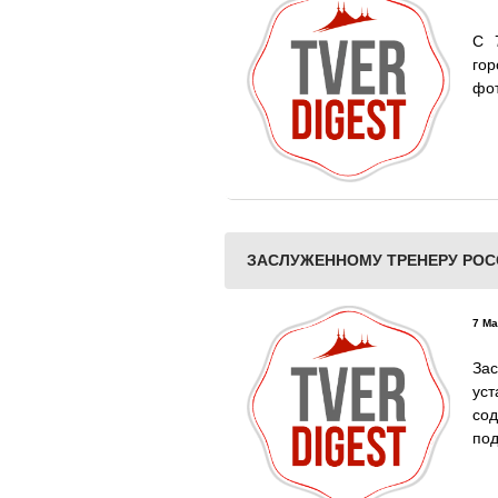
С 
го
фот
ЗАСЛУЖЕННОМУ ТРЕНЕРУ РОС
7 Ма
За
ус
со
под