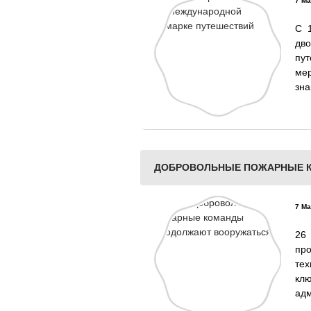
7 Ма
С 
дво
пу
ме
зна
ДОБРОВОЛЬНЫЕ ПОЖАРНЫЕ 
7 Ма
26
пр
тех
кл
адм