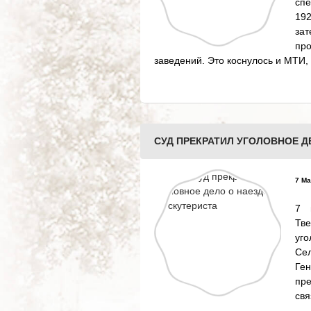
спе
192
зат
пр
заведений. Это коснулось и МТИ, 
СУД ПРЕКРАТИЛ УГОЛОВНОЕ Д
7 Ма
7 
Тв
уг
Се
Ге
пре
свя