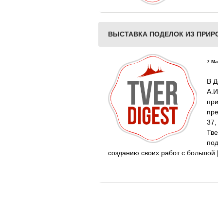
ВЫСТАВКА ПОДЕЛОК ИЗ ПРИР
7 Ма
В Д
А.
пр
пр
37
Тв
по
созданию своих работ с большой 