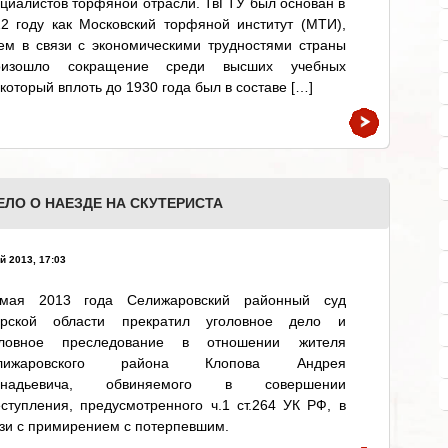
циалистов торфяной отрасли. ТвГТУ был основан в
2 году как Московский торфяной институт (МТИ),
ем в связи с экономическими трудностями страны
оизошло сокращение среди высших учебных
который вплоть до 1930 года был в составе […]
ЕЛО О НАЕЗДЕ НА СКУТЕРИСТА
й 2013, 17:03
мая 2013 года Селижаровский районный суд
ерской области прекратил уголовное дело и
оловное преследование в отношении жителя
лижаровского района Клопова Андрея
ннадьевича, обвиняемого в совершении
ступления, предусмотренного ч.1 ст.264 УК РФ, в
зи с примирением с потерпевшим.