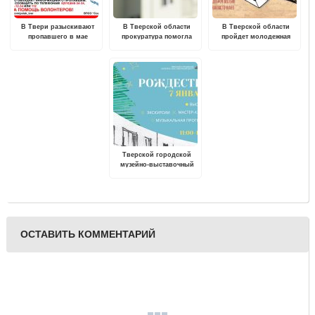
В Твери разыскивают
В Тверской области
В Тверской области
пропавшего в мае
прокуратура помогла
пройдет молодежная
молодого мужчину
троим сиротам получить
акция "Блокадная
жилье
ласточка"
Тверской городской
музейно-выставочный
центр приглашает на
праздничную программу
"Свет Рождественской
Звезды"
ОСТАВИТЬ КОММЕНТАРИЙ