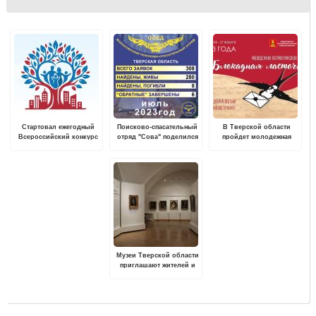
Стартовал ежегодный
Поисково-спасательный
В Тверской области
Всероссийский конкурс
отряд "Сова" поделился
пройдет молодежная
«Семейная столица
статистикой поисков в
акция "Блокадная
России»
Тверской области
ласточка"
Музеи Тверской области
приглашают жителей и
гостей Верхневолжья на
выставки