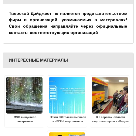
Тверской Дайджест не является представительством
фирм и организаций, упоминаемых в материалах!
Свои обращения направляйте через официальные
контакты соответствующих организаций
ИНТЕРЕСНЫЕ МАТЕРИАЛЫ
МЧС выпустило
Почти 360 тысяч выписок
В Тверской области
экстренное
из ЕГРН запрошены в
стартовал проект «Кадры
предупреждение по
Тверской области за
в село» в сфере
погодной обстановке в
первый квартал 2024
здравоохранения
регионе
года